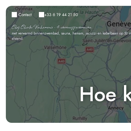
Contact
+33 6 19 44 21 50
Chez Charles Viachamonix - 4-sterrenappartementen
met verwarmd binnenzwembad, sauna, hamam, jacuzzi en kabelbaan op 50 m
afstand.
Hoe k