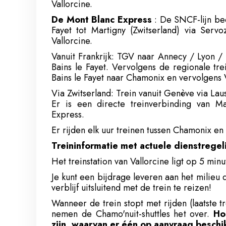
Vallorcine.
De Mont Blanc Express
: De SNCF-lijn bed
Fayet tot Martigny (Zwitserland) via Ser
Vallorcine.
Vanuit Frankrijk: TGV naar Annecy / Lyon /
Bains le Fayet. Vervolgens de regionale tre
Bains le Fayet naar Chamonix en vervolgens V
Via Zwitserland: Trein vanuit Genève via Lau
Er is een directe treinverbinding van Ma
Express.
Er rijden elk uur treinen tussen Chamonix en 
Treininformatie met actuele dienstregeli
Het treinstation van Vallorcine ligt op 5 mi
Je kunt een bijdrage leveren aan het milieu 
verblijf uitsluitend met de trein te reizen!
Wanneer de trein stopt met rijden (laatste t
nemen de Chamo'nuit-shuttles het over.
Ho
zijn, waarvan er één op aanvraag beschik