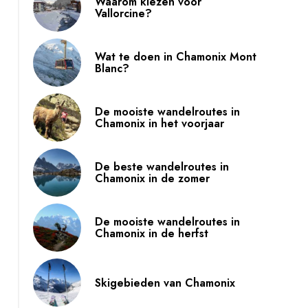
Waarom kiezen voor
Vallorcine?
Wat te doen in Chamonix Mont
Vallorcine : accès / access
Blanc?
De mooiste wandelroutes in
Chamonix in het voorjaar
De beste wandelroutes in
Chamonix in de zomer
De mooiste wandelroutes in
Chamonix in de herfst
Skigebieden van Chamonix