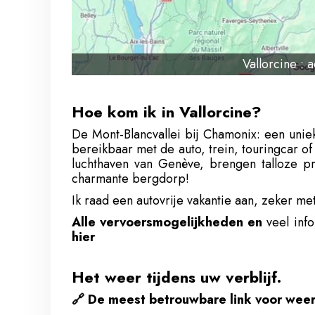
Vallorcine : 
Hoe kom ik in Vallorcine?
De Mont-Blancvallei bij Chamonix: een unie
bereikbaar met de auto, trein, touringcar 
luchthaven van Genève, brengen talloze pri
charmante bergdorp!
Ik raad een autovrije vakantie aan, zeker me
Alle vervoersmogelijkheden en
veel info
hier
Het weer tijdens uw verblijf.
🔗
De meest betrouwbare link voor weers