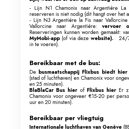
- Lijn N1 Chamonix naar Argentière La 
reserveren is niet nodig (dit hangt over het
- Lijn N3 Argentière la Fis naar Vallorcin
Vallorcine naar Argentière:
vervoer o
Reserveringen kunnen worden gemaakt: van
MyMobi-app
(of via deze
website).
24/7 
in te voeren).
Bereikbaar met de bus:
De
busmaatschappij Flixbus biedt hier
(stad of luchthaven) en Chamonix voor ongev
en 25 minuten).
BlaBlaCar Bus hier
of
Flixbus hier
Er z
Chamonix voor ongeveer €15-20 per persoon
uur en 20 minuten).
Bereikbaar per vliegtuig
Internationale luchthaven van Genève
(8