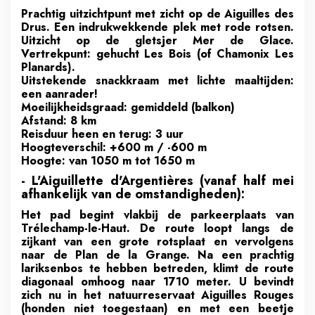
Prachtig uitzichtpunt met zicht op de Aiguilles des
Drus. Een indrukwekkende plek met rode rotsen.
Uitzicht op de gletsjer Mer de Glace.
Vertrekpunt: gehucht Les Bois (of Chamonix Les
Planards).
Uitstekende snackkraam met lichte maaltijden:
een aanrader!
Moeilijkheidsgraad: gemiddeld (balkon)
Afstand: 8 km
Reisduur heen en terug: 3 uur
Hoogteverschil: +600 m / -600 m
Hoogte: van 1050 m tot 1650 m
- L'Aiguillette d'Argentières (vanaf half mei
afhankelijk van de omstandigheden):
Het pad begint vlakbij de parkeerplaats van
Trélechamp-le-Haut. De route loopt langs de
zijkant van een grote rotsplaat en vervolgens
naar de Plan de la Grange. Na een prachtig
lariksenbos te hebben betreden, klimt de route
diagonaal omhoog naar 1710 meter. U bevindt
zich nu in het natuurreservaat Aiguilles Rouges
(honden niet toegestaan) en met een beetje