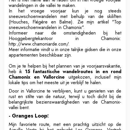
wandelingen in de vallei te maken.
In het vroege voorjaar kun je nog steeds
sneeuwschoenwandelen met behulp van de skiliften
(Houches, Flégère en Balme). Zie mijn artikel "Top
sneeuwschoenwandelen in Chamonix".
Informeer naar de omstandigheden bij het
Hooggebergtekantoor in Chamonix:
http://www.chamoniarde.com/.
Meer informatie vindt u in onze talrijke gidsen die in onze
appartementen beschikbaar zijn.
Om je te helpen bij het plannen van je voorjaarsvakantie,
heb ik
15 fantastische wandelroutes in en rond
Chamonix en Vallorcine
uitgekozen, inclusief mijn
lokale tips om het meeste uit je verblijf te halen.
Door in Vallorcine te verblijven, kunt u genieten van de
rust en stilte van de natuur, terwijl u toch dicht bij de
belangrijkste bezienswaardigheden van de Chamonix-
vallei bent.
- Granges Loop:
Mijn favoriete route, met een prachtig uitzicht op de
Aiguille Verte bij het gehucht Les Granges. Vertrek