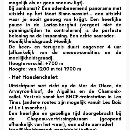
mogelijk als er geen sneeuw ligt).
Bij aankomst? Een adembenemend panorama met
uitzicht op het Mont Blanc-massief… een uitzicht
waar je nooit genoeg van krijgt. Een heerlijke
pauze in de Loriaz-berghut (vergeet niet de
openingstijden te controleren) is de perfecte
beloning na de inspanning. Een echte aanrader.
Moeilijkheidsgraad: Moeilijk
De heen- en terugreis duurt ongeveer 4 uur
(afhankelijk van de sneeuwcondities en de
moeilijkheidsgraad).
Hoogteverschil: +700 m
Hoogte: van 1200 m tot 1900 m
- Het Hoedenchalet:
Uitzichtpunt met zicht op de Mer de Glace, de
Arveyron-kloof, de Aiguilles en de Chamonix-
vallei. Vertrek vanaf het SNCF-treinstation in Les
Tines (andere routes zijn mogelijk vanuit Les Bois
of Le Lavancher).
Een heerlijke en gezellige tijd doorgebracht bij
de Chapeau-verfrissingskraam (geopend
afhankelijk van het weer), een echte aanrader!
Moeilijkheidsgraad: gemiddeld (balkon)