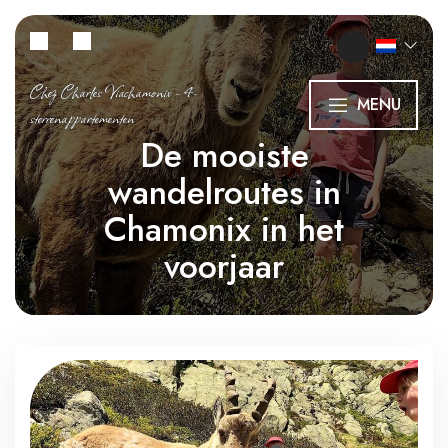
Chez Charles Viachamonix - 4-
MENU
sterrenappartementen
De mooiste
wandelroutes in
Chamonix in het
voorjaar