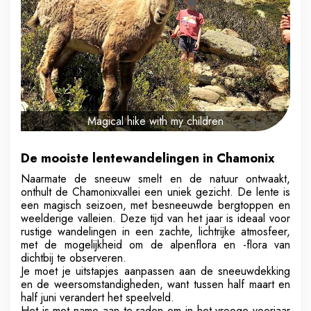
Magical hike with my children
De mooiste lentewandelingen in Chamonix
Naarmate de sneeuw smelt en de natuur ontwaakt,
onthult de Chamonixvallei een uniek gezicht. De lente is
een magisch seizoen, met besneeuwde bergtoppen en
weelderige valleien. Deze tijd van het jaar is ideaal voor
rustige wandelingen in een zachte, lichtrijke atmosfeer,
met de mogelijkheid om de alpenflora en -flora van
dichtbij te observeren.
Je moet je uitstapjes aanpassen aan de sneeuwdekking
en de weersomstandigheden, want tussen half maart en
half juni verandert het speelveld.
Het is met name aan te raden om in het vroege voorjaar