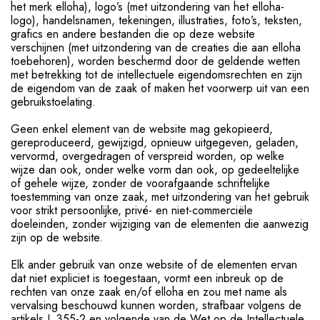
het merk elloha), logo’s (met uitzondering van het elloha-
logo), handelsnamen, tekeningen, illustraties, foto’s, teksten,
grafics en andere bestanden die op deze website
verschijnen (met uitzondering van de creaties die aan elloha
toebehoren), worden beschermd door de geldende wetten
met betrekking tot de intellectuele eigendomsrechten en zijn
de eigendom van de zaak of maken het voorwerp uit van een
gebruikstoelating.
Geen enkel element van de website mag gekopieerd,
gereproduceerd, gewijzigd, opnieuw uitgegeven, geladen,
vervormd, overgedragen of verspreid worden, op welke
wijze dan ook, onder welke vorm dan ook, op gedeeltelijke
of gehele wijze, zonder de voorafgaande schriftelijke
toestemming van onze zaak, met uitzondering van het gebruik
voor strikt persoonlijke, privé- en niet-commerciële
doeleinden, zonder wijziging van de elementen die aanwezig
zijn op de website.
Elk ander gebruik van onze website of de elementen ervan
dat niet expliciet is toegestaan, vormt een inbreuk op de
rechten van onze zaak en/of elloha en zou met name als
vervalsing beschouwd kunnen worden, strafbaar volgens de
artikels L 355-2 en volgende van de Wet op de Intellectuele