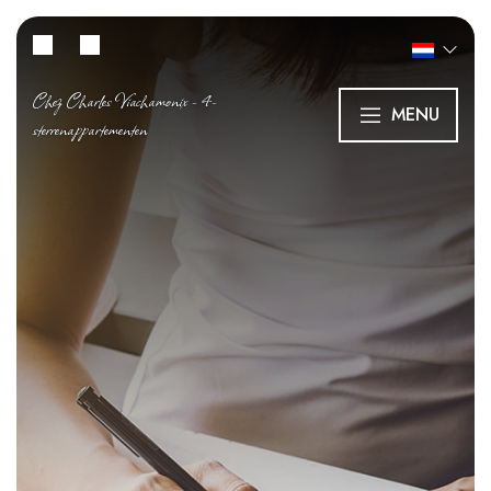
Chez Charles Viachamonix - 4-
MENU
sterrenappartementen