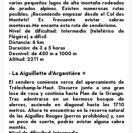
varios pequeños lagos de alta montaña rodeados
de prados alpinos. Existen numerosas rutas
posibles. ¡Recomiendo empezar desde el Col des
Montets! Es frecuente avistar cabras
montesas.Me encanta esta ruta de senderismo.
Nivel de dificultad: Intermedio (teleférico de
Flégère) a difícil
Distancia: 6 km
Duración: de 3 a 5 horas
Desnivel: de 450 m a 1000 m
Altitud: 2211 m
- La Aiguillette d'Argentière ⭐
El sendero comienza cerca del aparcamiento de
Trélechamp-le-Haut. Discurre junto a una gran
losa de roca y continúa hasta Plan de la Grange.
Tras adentrarse en un hermoso bosque de
alerces, asciende en diagonal hasta los 1710
metros. Ahora te encuentras en la reserva natural
de las Aiguilles Rouges (perros prohibidos) y, con
un poco de suerte, podrás avistar alguna cabra
montés.
Nivel de dificultad: Intermedio