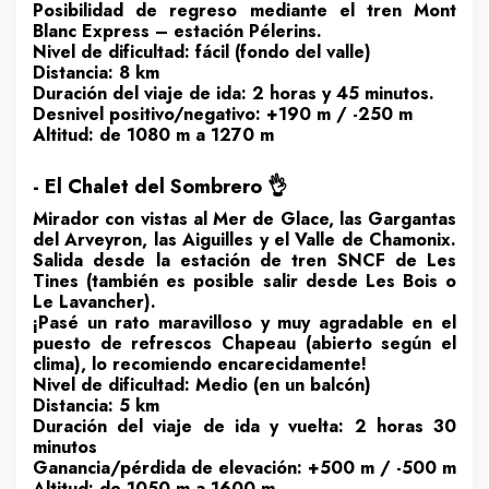
Posibilidad de regreso mediante el tren Mont
Blanc Express – estación Pélerins.
Nivel de dificultad: fácil (fondo del valle)
Distancia: 8 km
Duración del viaje de ida: 2 horas y 45 minutos.
Desnivel positivo/negativo: +190 m / -250 m
Altitud: de 1080 m a 1270 m
- El Chalet del Sombrero 👌
Mirador con vistas al Mer de Glace, las Gargantas
del Arveyron, las Aiguilles y el Valle de Chamonix.
Salida desde la estación de tren SNCF de Les
Tines (también es posible salir desde Les Bois o
Le Lavancher).
¡Pasé un rato maravilloso y muy agradable en el
puesto de refrescos Chapeau (abierto según el
clima), lo recomiendo encarecidamente!
Nivel de dificultad: Medio (en un balcón)
Distancia: 5 km
Duración del viaje de ida y vuelta: 2 horas 30
minutos
Ganancia/pérdida de elevación: +500 m / -500 m
Altitud: de 1050 m a 1600 m