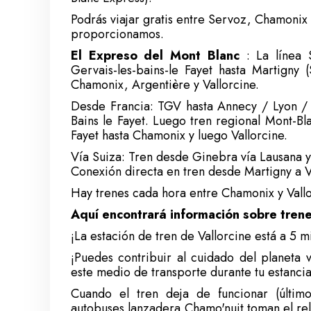
Podrás viajar gratis entre Servoz, Chamonix 
proporcionamos.
El Expreso del Mont Blanc
: La línea 
Gervais-les-bains-le Fayet hasta Martigny
Chamonix, Argentière y Vallorcine.
Desde Francia: TGV hasta Annecy / Lyon / 
Bains le Fayet. Luego tren regional Mont-Bl
Fayet hasta Chamonix y luego Vallorcine.
Vía Suiza: Tren desde Ginebra vía Lausana y
Conexión directa en tren desde Martigny a Va
Hay trenes cada hora entre Chamonix y Vallo
Aquí encontrará información sobre trene
¡La estación de tren de Vallorcine está a 5 
¡Puedes contribuir al cuidado del planeta v
este medio de transporte durante tu estancia
Cuando el tren deja de funcionar (últim
autobuses lanzadera Chamo'nuit toman el re