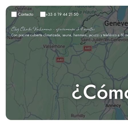
Contacto
+33 6 19 44 21 50
Chez Charles Viachamonix – apartamentos de 4 estrellas
Con piscina cubierta climatizada, sauna, hammam, jacuzzi y teleférico a 50 m
¿Cómo 