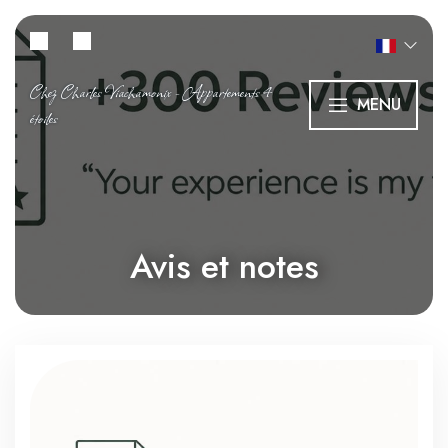
Chez Charles Viachamonix - Appartements 4
MENU
étoiles
Avis et notes