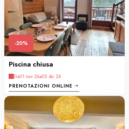
-20%
Piscina chiusa
Da
01 nov 26
a
05 dic 26
PRENOTAZIONI ONLINE