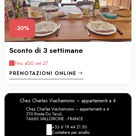
-20%
Sconto di 3 settimane
Fino al
30 set 27
PRENOTAZIONI ONLINE
Chez Charles Viachamonix – appartamenti a 4
Chez Charles Viachamonix – appartamenti a 4
210 Route Du Tacul,
74660 VALLORCINE - FRANCE
+33 6 19 44 21 50
Contattare per smalto