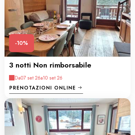
-10%
3 notti Non rimborsabile
Da
07 set 26
a
10 set 26
PRENOTAZIONI ONLINE