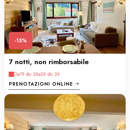
-15%
7 notti, non rimborsabile
Da
19 dic 26
a
26 dic 26
PRENOTAZIONI ONLINE