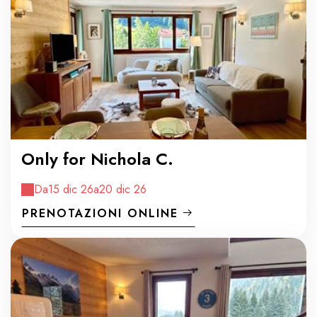
Only for Nichola C.
Da
15 dic 26
a
20 dic 26
PRENOTAZIONI ONLINE