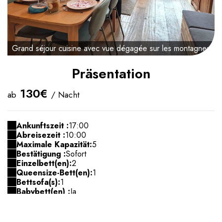
Grand séjour cuisine avec vue dégagée sur les montagnes
Präsentation
130€
ab
/ Nacht
Ankunftszeit :
17:00
Abreisezeit :
10:00
Maximale Kapazität:
5
Bestätigung :
Sofort
Einzelbett(en):
2
Queensize-Bett(en):
1
Bettsofa(s):
1
Babybett(en) :
Ja
Kristalin: 4-Sterne-Duplex, 62 m², bis zu 5