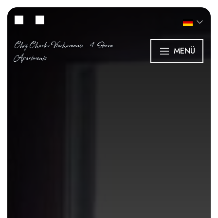
Chez Charles Viachamonix – 4-Sterne-
MENÜ
Apartments