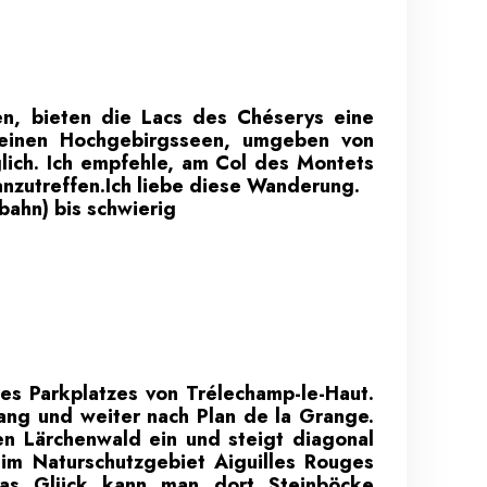
en, bieten die Lacs des Chéserys eine
leinen Hochgebirgsseen, umgeben von
lich. Ich empfehle, am Col des Montets
 anzutreffen.Ich liebe diese Wanderung.
bahn) bis schwierig
s Parkplatzes von Trélechamp-le-Haut.
lang und weiter nach Plan de la Grange.
n Lärchenwald ein und steigt diagonal
im Naturschutzgebiet Aiguilles Rouges
was Glück kann man dort Steinböcke