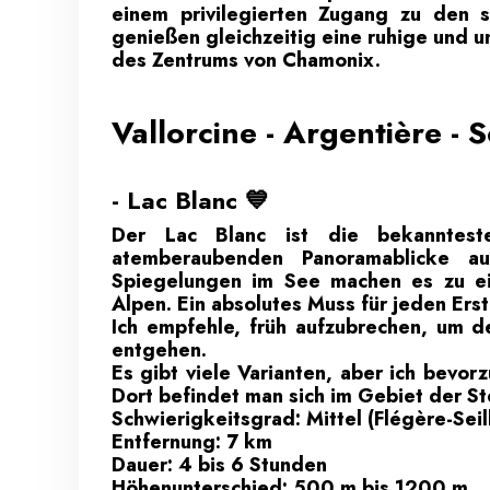
einem privilegierten Zugang zu den
genießen gleichzeitig eine ruhige und 
des Zentrums von Chamonix.
Vallorcine - Argentière -
- Lac Blanc 💙
Der Lac Blanc ist die bekanntest
atemberaubenden Panoramablicke au
Spiegelungen im See machen es zu ei
Alpen. Ein absolutes Muss für jeden Ers
Ich empfehle, früh aufzubrechen, um d
entgehen.
Es gibt viele Varianten, aber ich bevor
Dort befindet man sich im Gebiet der S
Schwierigkeitsgrad: Mittel (Flégère-Seil
Entfernung: 7 km
Dauer: 4 bis 6 Stunden
Höhenunterschied: 500 m bis 1200 m