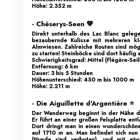
Höhe: 2.352 m
- Chéserys-Seen 💙
Direkt unterhalb des Lac Blanc geleg
bezaubernde Kulisse mit mehreren k
Almwiesen. Zahlreiche Routen sind mög
zu starten! Steinböcke sind dort häufig
Schwierigkeitsgrad: Mittel (Flégère-Seil
Entfernung: 6 km
Dauer: 3 bis 5 Stunden
Höhenunterschied: 450 m bis 1000 m
Höhe: 2.211 m
- Die Aiguillette d'Argentière ⭐
Der Wanderweg beginnt in der Nähe de
Er führt an einer großen Felsplatte ent
Dort dringt man in einen wunderschöne
auf 1710 m an. Man befindet sich nun 
(Hunde sind verboten), und mit et