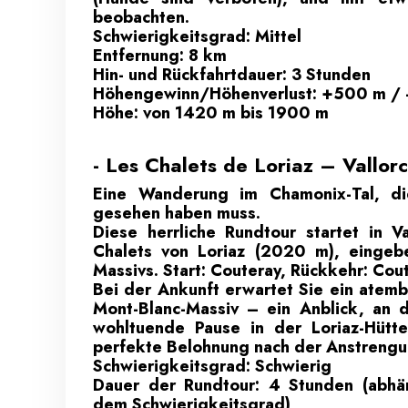
beobachten.
Schwierigkeitsgrad: Mittel
Entfernung: 8 km
Hin- und Rückfahrtdauer: 3 Stunden
Höhengewinn/Höhenverlust: +500 m /
Höhe: von 1420 m bis 1900 m
- Les Chalets de Loriaz – Vallor
Eine Wanderung im Chamonix-Tal, di
gesehen haben muss.
Diese herrliche Rundtour startet in V
Chalets von Loriaz (2020 m), eingebe
Massivs. Start: Couteray, Rückkehr: Cou
Bei der Ankunft erwartet Sie ein atem
Mont-Blanc-Massiv – ein Anblick, an 
wohltuende Pause in der Loriaz-Hütte 
perfekte Belohnung nach der Anstrengu
Schwierigkeitsgrad: Schwierig
Dauer der Rundtour: 4 Stunden (abhä
dem Schwierigkeitsgrad)