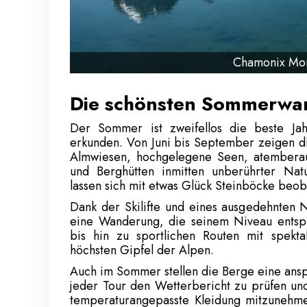
Chamonix Mont
Die schönsten Sommerwa
Der Sommer ist zweifellos die beste Ja
erkunden. Von Juni bis September zeigen di
Almwiesen, hochgelegene Seen, atembera
und Berghütten inmitten unberührter Natu
lassen sich mit etwas Glück Steinböcke beob
Dank der Skilifte und eines ausgedehnten 
eine Wanderung, die seinem Niveau entspr
bis hin zu sportlichen Routen mit spekta
höchsten Gipfel der Alpen.
Auch im Sommer stellen die Berge eine anspr
jeder Tour den Wetterbericht zu prüfen un
temperaturangepasste Kleidung mitzunehme