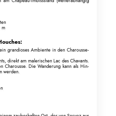
h am Chapeau-Imbissstand (wetterabhängig
ten
0 m
Houches:
 ein grandioses Ambiente in den Charousse-
ts, direkt am malerischen Lac des Chavants.
von Charousse. Die Wanderung kann als Hin-
n werden.
en
 einem zauberhaften Ort, der von Servoz aus