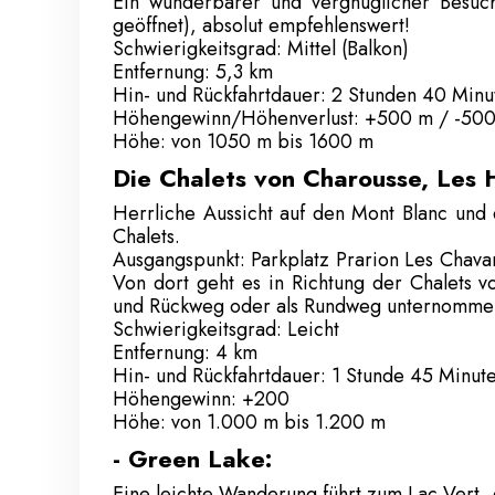
Ein wunderbarer und vergnüglicher Besuc
geöffnet), absolut empfehlenswert!
Schwierigkeitsgrad: Mittel (Balkon)
Entfernung: 5,3 km
Hin- und Rückfahrtdauer: 2 Stunden 40 Minu
Höhengewinn/Höhenverlust: +500 m / -50
Höhe: von 1050 m bis 1600 m
Die Chalets von Charousse, Les 
Herrliche Aussicht auf den Mont Blanc und
Chalets.
Ausgangspunkt: Parkplatz Prarion Les Chavan
Von dort geht es in Richtung der Chalets 
und Rückweg oder als Rundweg unternomme
Schwierigkeitsgrad: Leicht
Entfernung: 4 km
Hin- und Rückfahrtdauer: 1 Stunde 45 Minut
Höhengewinn: +200
Höhe: von 1.000 m bis 1.200 m
- Green Lake:
Eine leichte Wanderung führt zum Lac Vert,