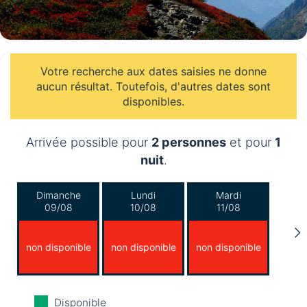
Votre recherche aux dates saisies ne donne
aucun résultat. Toutefois, d'autres dates sont
disponibles.
Arrivée possible pour
2 personnes
et pour
1
nuit
.
Dimanche
Lundi
Mardi
09/08
10/08
11/08
non disponible
non disponible
non disponible
Mercredi
Jeudi
Vendredi
Disponible