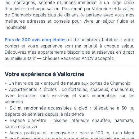
les montagnes, sérénité et accès immédiat à un large choix
d'activités à chaque saison. Passionné par Vallorcine et la vallée
de Chamonix depuis plus de dix ans, je partage avec vous mes
meilleures adresses et conseils pour vivre un séjour fluide et
inoubliable.
Plus de 300 avis cinq étoiles
et de nombreux habitués : votre
confort et votre expérience sont ma priorité à chaque séjour.
Découvrez mes appartements disponibles et réservez en direct
au meilleur tarif — chèques vacances ANCV acceptés.
Votre expérience à Vallorcine
• Un havre de paix entouré de nature aux portes de Chamonix
• Appartements 4 étoiles : confortables, spacieux, chaleureux,
avec terrasses sans vis-à-vis et vues imprenables sur les
sommets
• Ski et randonnée accessibles à pied : télécabine à 50 m,
départs de sentiers depuis la résidence
• Espace bien-être : piscine intérieure chauffée, hammam,
sauna et jacuzzi
• Accès pratique et responsable : gare à 100 m, train Mont
Blanc Express gratuit avec la carte d'hôte, pas besoin de voiture