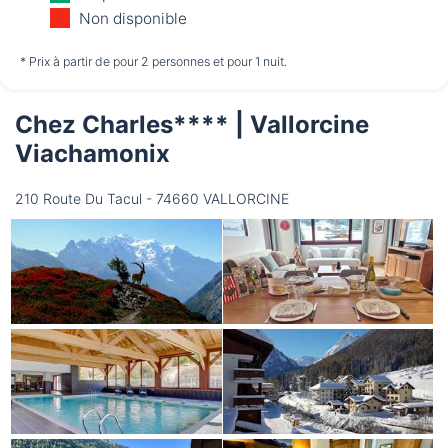
12/08
13/08
14/08
Non disponible
non disponible
non disponible
non disponible
* Prix à partir de pour 2 personnes et pour 1 nuit.
Chez Charles**** | Vallorcine
Samedi
15/08
Viachamonix
210 Route Du Tacul - 74660 VALLORCINE
non disponible