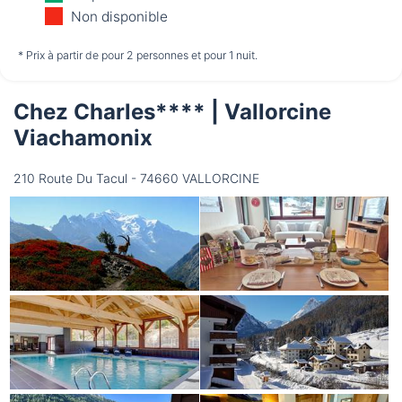
11/08
12/08
13/08
Non disponible
non disponible
non disponible
non disponible
* Prix à partir de pour 2 personnes et pour 1 nuit.
Chez Charles**** | Vallorcine
Vendredi
14/08
Viachamonix
210 Route Du Tacul - 74660 VALLORCINE
non disponible