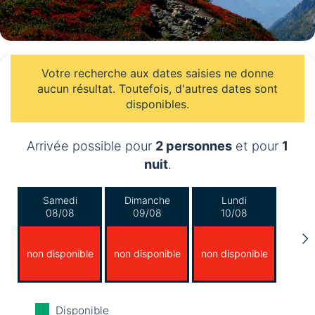
Votre recherche aux dates saisies ne donne
aucun résultat. Toutefois, d'autres dates sont
disponibles.
Arrivée possible pour
2 personnes
et pour
1
nuit
.
Samedi
Dimanche
Lundi
08/08
09/08
10/08
non disponible
non disponible
non disponible
Mardi
Mercredi
Jeudi
Disponible