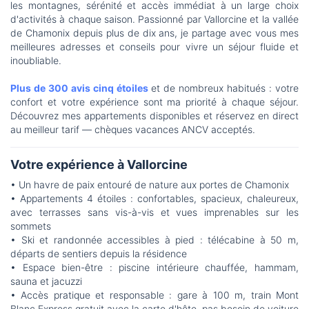
les montagnes, sérénité et accès immédiat à un large choix
d'activités à chaque saison. Passionné par Vallorcine et la vallée
de Chamonix depuis plus de dix ans, je partage avec vous mes
meilleures adresses et conseils pour vivre un séjour fluide et
inoubliable.
Plus de 300 avis cinq étoiles
et de nombreux habitués : votre
confort et votre expérience sont ma priorité à chaque séjour.
Découvrez mes appartements disponibles et réservez en direct
au meilleur tarif — chèques vacances ANCV acceptés.
Votre expérience à Vallorcine
• Un havre de paix entouré de nature aux portes de Chamonix
• Appartements 4 étoiles : confortables, spacieux, chaleureux,
avec terrasses sans vis-à-vis et vues imprenables sur les
sommets
• Ski et randonnée accessibles à pied : télécabine à 50 m,
départs de sentiers depuis la résidence
• Espace bien-être : piscine intérieure chauffée, hammam,
sauna et jacuzzi
• Accès pratique et responsable : gare à 100 m, train Mont
Blanc Express gratuit avec la carte d'hôte, pas besoin de voiture