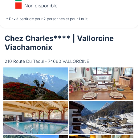
12/08
13/08
14/08
Non disponible
non disponible
non disponible
non disponible
* Prix à partir de pour 2 personnes et pour 1 nuit.
Chez Charles**** | Vallorcine
Samedi
15/08
Viachamonix
210 Route Du Tacul - 74660 VALLORCINE
non disponible