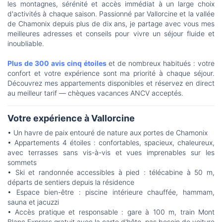
les montagnes, sérénité et accès immédiat à un large choix
d'activités à chaque saison. Passionné par Vallorcine et la vallée
de Chamonix depuis plus de dix ans, je partage avec vous mes
meilleures adresses et conseils pour vivre un séjour fluide et
inoubliable.
Plus de 300 avis cinq étoiles
et de nombreux habitués : votre
confort et votre expérience sont ma priorité à chaque séjour.
Découvrez mes appartements disponibles et réservez en direct
au meilleur tarif — chèques vacances ANCV acceptés.
Votre expérience à Vallorcine
• Un havre de paix entouré de nature aux portes de Chamonix
• Appartements 4 étoiles : confortables, spacieux, chaleureux,
avec terrasses sans vis-à-vis et vues imprenables sur les
sommets
• Ski et randonnée accessibles à pied : télécabine à 50 m,
départs de sentiers depuis la résidence
• Espace bien-être : piscine intérieure chauffée, hammam,
sauna et jacuzzi
• Accès pratique et responsable : gare à 100 m, train Mont
Blanc Express gratuit avec la carte d'hôte, pas besoin de voiture