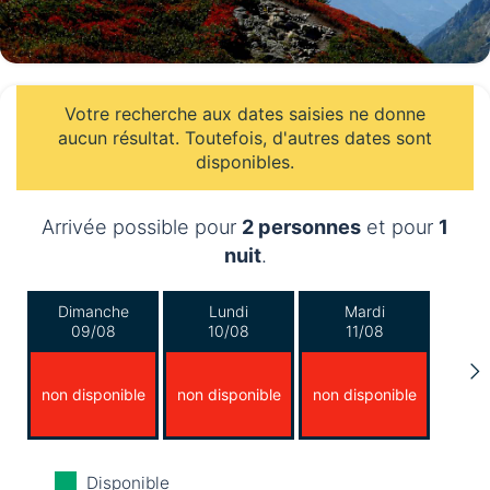
Votre recherche aux dates saisies ne donne
aucun résultat. Toutefois, d'autres dates sont
disponibles.
Arrivée possible pour
2 personnes
et pour
1
nuit
.
Dimanche
Lundi
Mardi
09/08
10/08
11/08
non disponible
non disponible
non disponible
Mercredi
Jeudi
Vendredi
Disponible