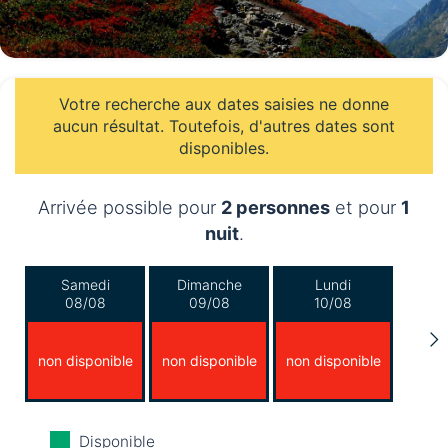
Votre recherche aux dates saisies ne donne
aucun résultat. Toutefois, d'autres dates sont
disponibles.
Arrivée possible pour
2 personnes
et pour
1
nuit
.
Samedi
Dimanche
Lundi
08/08
09/08
10/08
non disponible
non disponible
non disponible
Mardi
Mercredi
Jeudi
Disponible