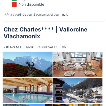
11/08
12/08
13/08
Non disponible
non disponible
non disponible
non disponible
* Prix à partir de pour 2 personnes et pour 1 nuit.
Chez Charles**** | Vallorcine
Vendredi
14/08
Viachamonix
210 Route Du Tacul - 74660 VALLORCINE
non disponible