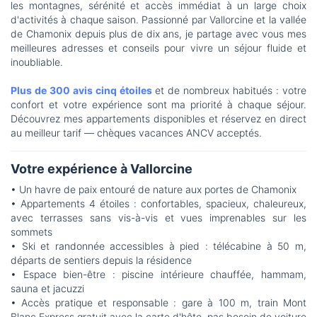
les montagnes, sérénité et accès immédiat à un large choix
d'activités à chaque saison. Passionné par Vallorcine et la vallée
de Chamonix depuis plus de dix ans, je partage avec vous mes
meilleures adresses et conseils pour vivre un séjour fluide et
inoubliable.
Plus de 300 avis cinq étoiles
et de nombreux habitués : votre
confort et votre expérience sont ma priorité à chaque séjour.
Découvrez mes appartements disponibles et réservez en direct
au meilleur tarif — chèques vacances ANCV acceptés.
Votre expérience à Vallorcine
• Un havre de paix entouré de nature aux portes de Chamonix
• Appartements 4 étoiles : confortables, spacieux, chaleureux,
avec terrasses sans vis-à-vis et vues imprenables sur les
sommets
• Ski et randonnée accessibles à pied : télécabine à 50 m,
départs de sentiers depuis la résidence
• Espace bien-être : piscine intérieure chauffée, hammam,
sauna et jacuzzi
• Accès pratique et responsable : gare à 100 m, train Mont
Blanc Express gratuit avec la carte d'hôte, pas besoin de voiture