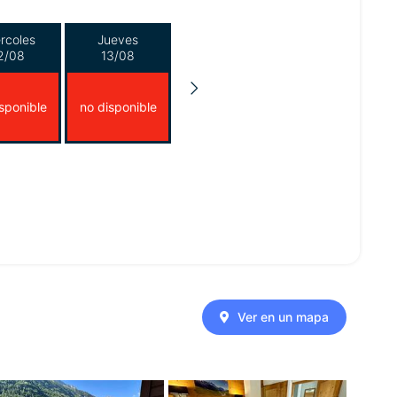
rcoles
Jueves
2/08
13/08
sponible
no disponible
Ver en un mapa