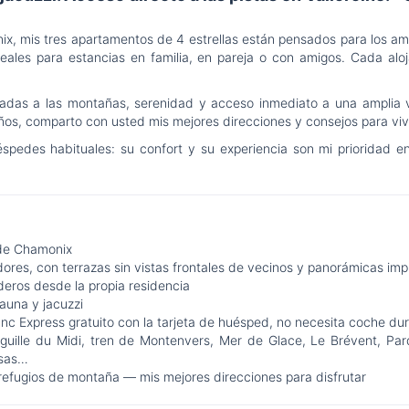
onix, mis tres apartamentos de 4 estrellas están pensados para los 
eales para estancias en familia, en pareja o con amigos. Cada alo
ejadas a las montañas, serenidad y acceso inmediato a una amplia
os, comparto con usted mis mejores direcciones y consejos para vivir
pedes habituales: su confort y su experiencia son mi prioridad e
 de Chamonix
dores, con terrazas sin vistas frontales de vecinos y panorámicas im
deros desde la propia residencia
auna y jacuzzi
nc Express gratuito con la tarjeta de huésped, no necesita coche du
guille du Midi, tren de Montenvers, Mer de Glace, Le Brévent, Par
esas…
refugios de montaña — mis mejores direcciones para disfrutar