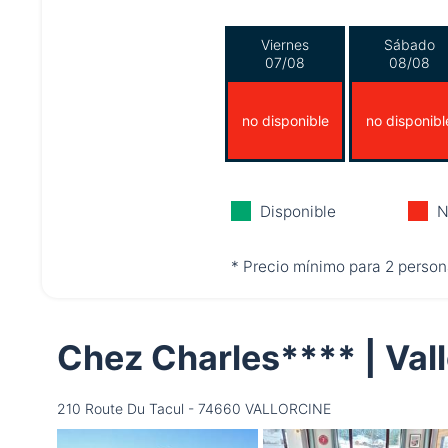
Viernes
Sábado
07/08
08/08
no disponible
no disponibl
Disponible
N
* Precio mínimo para 2 person
Chez Charles**** | Va
210 Route Du Tacul - 74660 VALLORCINE