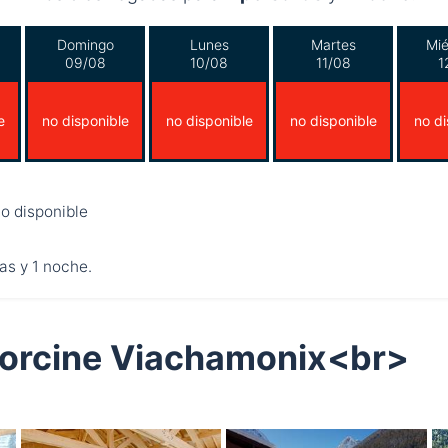
Domingo
Lunes
Martes
Mié
09/08
10/08
11/08
1
e
no disponible
no disponible
no disponible
no di
o disponible
as y 1 noche.
llorcine Viachamonix<br>