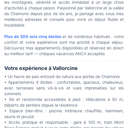
les montagnes, sérénité et accès immédiat à un large choix
d'activités à chaque saison. Passionné par Vallorcine et la vallée
de Chamonix depuis plus de dix ans, je partage avec vous mes
meilleures adresses et conseils pour vivre un séjour fluide et
inoubliable.
Plus de 300 avis cinq étoiles
et de nombreux habitués : votre
confort et votre expérience sont ma priorité à chaque séjour.
Découvrez mes appartements disponibles et réservez en direct
au meilleur tarif — chèques vacances ANCV acceptés.
Votre expérience à Vallorcine
• Un havre de paix entouré de nature aux portes de Chamonix
• Appartements 4 étoiles : confortables, spacieux, chaleureux,
avec terrasses sans vis-à-vis et vues imprenables sur les
sommets
• Ski et randonnée accessibles à pied : télécabine à 50 m,
départs de sentiers depuis la résidence
• Espace bien-être : piscine intérieure chauffée, hammam,
sauna et jacuzzi
• Accès pratique et responsable : gare à 100 m, train Mont
Blanc Express gratuit avec la carte d'hôte, pas besoin de voiture