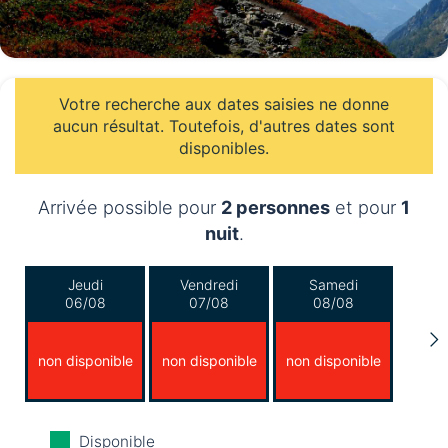
Votre recherche aux dates saisies ne donne
aucun résultat. Toutefois, d'autres dates sont
disponibles.
Arrivée possible pour
2 personnes
et pour
1
nuit
.
Jeudi
Vendredi
Samedi
06/08
07/08
08/08
non disponible
non disponible
non disponible
Dimanche
Lundi
Mardi
Disponible