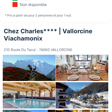
09/08
10/08
11/08
Non disponible
non disponible
non disponible
non disponible
* Prix à partir de pour 2 personnes et pour 1 nuit.
Chez Charles**** | Vallorcine
Mercredi
12/08
Viachamonix
210 Route Du Tacul - 74660 VALLORCINE
non disponible