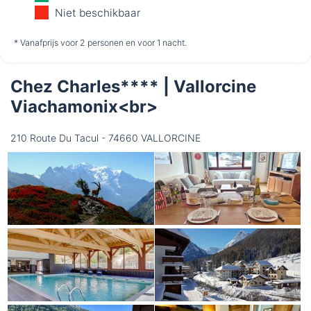
10-8
11-8
12-8
Niet beschikbaar
niet
niet
niet
* Vanafprijs voor 2 personen en voor 1 nacht.
beschikbaar
beschikbaar
beschikbaar
Chez Charles**** | Vallorcine
Donderdag
13-8
Viachamonix<br>
niet
210 Route Du Tacul - 74660 VALLORCINE
beschikbaar