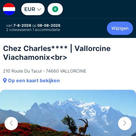
EUR
0
van
7-8-2026
op
08-08-2026
Wijzigen
2 volwassenen 1 accommodatie
Chez Charles**** | Vallorcine
Viachamonix<br>
210 Route Du Tacul - 74660 VALLORCINE
Op een kaart bekijken