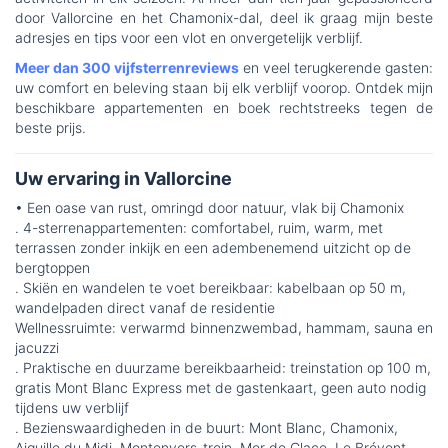
door Vallorcine en het Chamonix-dal, deel ik graag mijn beste
adresjes en tips voor een vlot en onvergetelijk verblijf.
Meer dan 300 vijfsterrenreviews
en veel terugkerende gasten:
uw comfort en beleving staan bij elk verblijf voorop. Ontdek mijn
beschikbare appartementen en boek rechtstreeks tegen de
beste prijs.
Uw ervaring in Vallorcine
• Een oase van rust, omringd door natuur, vlak bij Chamonix
. 4-sterrenappartementen: comfortabel, ruim, warm, met
terrassen zonder inkijk en een adembenemend uitzicht op de
bergtoppen
. Skiën en wandelen te voet bereikbaar: kabelbaan op 50 m,
wandelpaden direct vanaf de residentie
Wellnessruimte: verwarmd binnenzwembad, hammam, sauna en
jacuzzi
. Praktische en duurzame bereikbaarheid: treinstation op 100 m,
gratis Mont Blanc Express met de gastenkaart, geen auto nodig
tijdens uw verblijf
. Bezienswaardigheden in de buurt: Mont Blanc, Chamonix,
Aiguille du Midi, Montenvers-trein, Mer de Glace, Le Brévent,