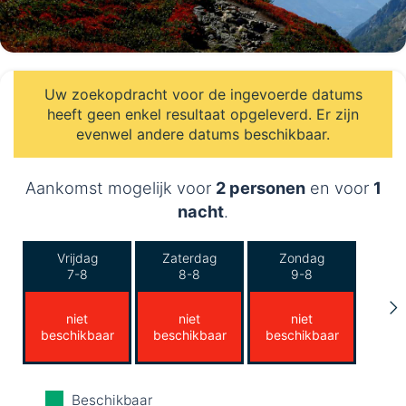
Uw zoekopdracht voor de ingevoerde datums
heeft geen enkel resultaat opgeleverd. Er zijn
evenwel andere datums beschikbaar.
Aankomst mogelijk voor
2 personen
en voor
1
nacht
.
Vrijdag
Zaterdag
Zondag
7-8
8-8
9-8
niet
niet
niet
beschikbaar
beschikbaar
beschikbaar
Maandag
Dinsdag
Woensdag
Beschikbaar