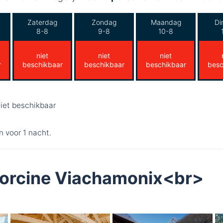
Zaterdag
Zondag
Maandag
Di
8-8
9-8
10-8
niet
niet
niet
r
beschikbaar
beschikbaar
beschikbaar
besc
iet beschikbaar
n voor 1 nacht.
llorcine Viachamonix<br>