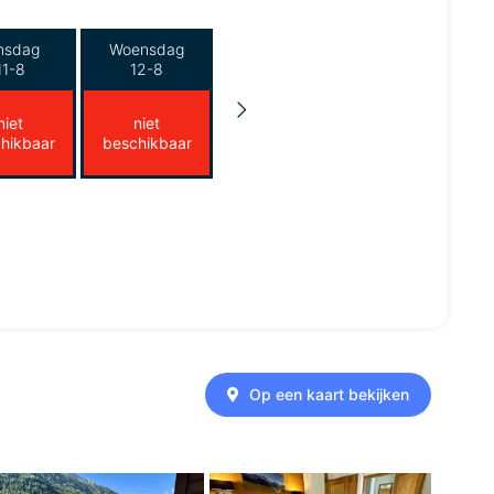
nsdag
Woensdag
11-8
12-8
niet
niet
hikbaar
beschikbaar
Op een kaart bekijken