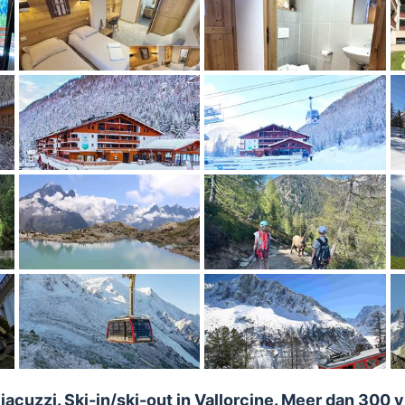
zzi. Ski-in/ski-out in Vallorcine. Meer dan 300 vij