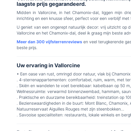
laagste prijs gegarandeerd.
Midden in Vallorcine, in het Chamonix-dal, liggen mijn dr
inrichting en een knusse sfeer, perfect voor een verblijf met
U geniet van een ongerept natuurlijk decor: vrij uitzicht op
Vallorcine en het Chamonix-dal, deel ik graag mijn beste adres
Meer dan 300 vijfsterrenreviews
en veel terugkerende gas
beste prijs.
Uw ervaring in Vallorcine
• Een oase van rust, omringd door natuur, vlak bij Chamonix
. 4-sterrenappartementen: comfortabel, ruim, warm, met te
. Skiën en wandelen te voet bereikbaar: kabelbaan op 50 m
Wellnessruimte: verwarmd binnenzwembad, hammam, sauna
. Praktische en duurzame bereikbaarheid: treinstation op 10
. Bezienswaardigheden in de buurt: Mont Blanc, Chamonix, Ai
Natuurreservaat Aiguilles Rouges met zijn steenbokken…
. Savooise specialiteiten: restaurants, lokale winkels en be