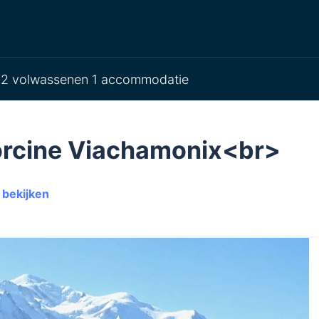
2 volwassenen 1 accommodatie
lorcine Viachamonix<br>
 bekijken