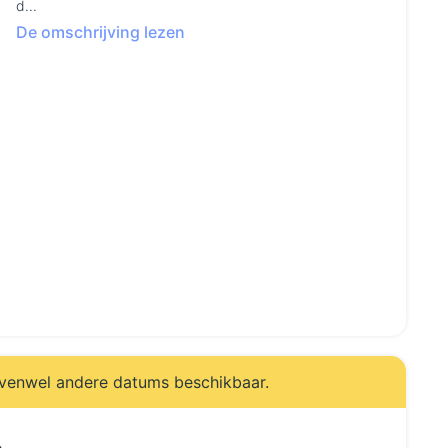
d...
De omschrijving lezen
evenwel andere datums beschikbaar.
.