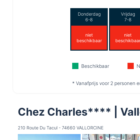
Donderdag
Vrijdag
6-8
7-8
niet
niet
beschikbaar
beschikbaa
Beschikbaar
N
* Vanafprijs voor 2 personen e
Chez Charles**** | Va
210 Route Du Tacul - 74660 VALLORCINE