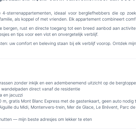
ie 4-sterrenappartementen, ideaal voor bergliefhebbers die op zoek 
 familie, als koppel of met vrienden. Elk appartement combineert comfo
 de bergen, rust en directe toegang tot een breed aanbod aan activite
jes en tips voor een vlot en onvergetelijk verblijf.
ten: uw comfort en beleving staan bij elk verblijf voorop. Ontdek m
rrassen zonder inkijk en een adembenemend uitzicht op de bergtopp
, wandelpaden direct vanaf de residentie
 en jacuzzi
0 m, gratis Mont Blanc Express met de gastenkaart, geen auto nodig ti
guille du Midi, Montenvers-trein, Mer de Glace, Le Brévent, Parc de
rghutten — mijn beste adresjes om lekker te eten