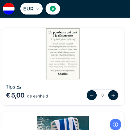
EUR
0
Tips 🙏
€ 5,00
de eenheid