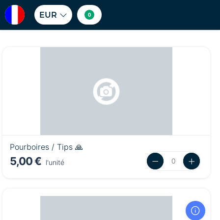
EUR
0
Pourboires / Tips 🙏
5,00 €
l'unité